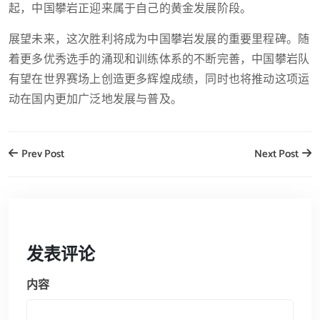
起，中国攀岩正迎来属于自己的黄金发展阶段。
展望未来，这次胜利将成为中国攀岩发展的重要里程碑。随
着更多优秀选手的涌现和训练体系的不断完善，中国攀岩队
有望在世界赛场上创造更多辉煌成绩，同时也将推动这项运
动在国内更加广泛地发展与普及。
Prev Post
Next Post
发表评论
内容