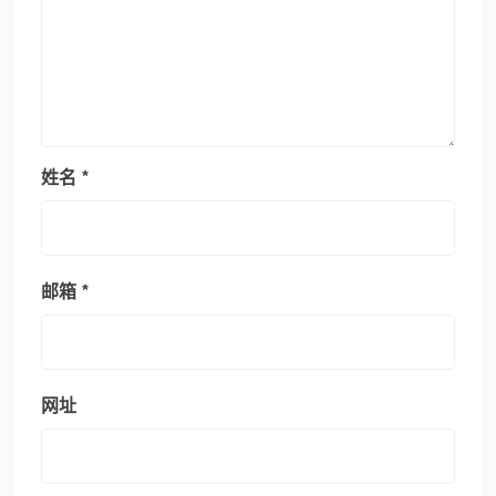
姓名
*
邮箱
*
网址