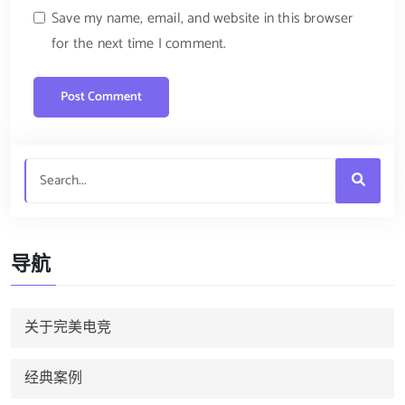
Save my name, email, and website in this browser
for the next time I comment.
导航
关于完美电竞
经典案例