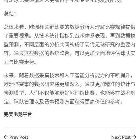
得足球比赛逐渐进入更加科学化和专业化的发展阶段。
总结：
总体来看，欧洲杯关键比赛的数据分析为理解比赛规律提供
了重要视角。从技术统计指标到战术体系表现，再到数据模
型预测，不同层面的分析共同构成了现代足球研究的重要内
容。通过这些数据的系统整合，可以更加全面地评估球队实
力与比赛走势。
未来，随着数据采集技术和人工智能分析能力的不断提升，
欧洲杯赛事的数据研究将更加深入。通过更加精准的统计与
预测模型，人们不仅能够更好地理解比赛，也能够在战术制
定、球队管理以及赛事预测方面获得更高价值的参考。
完美电竞平台
Prev Post
Next Post