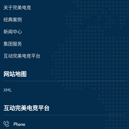
关于完美电竞
经典案例
新闻中心
集团服务
互动完美电竞平台
网站地图
XML
互动完美电竞平台
Phone