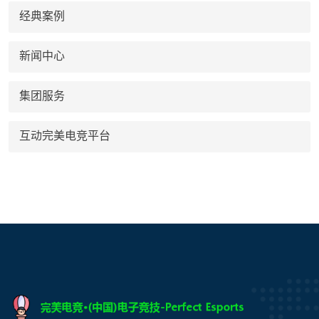
经典案例
新闻中心
集团服务
互动完美电竞平台