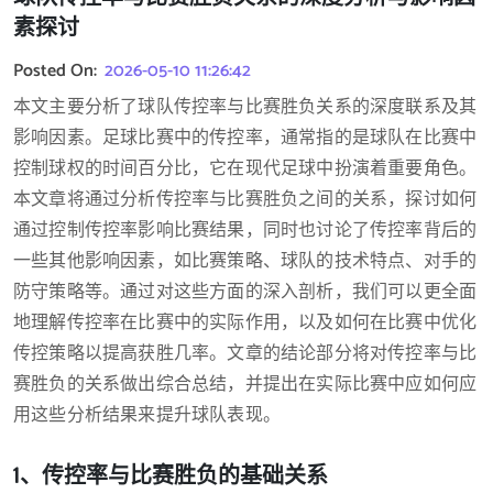
素探讨
Posted On:
2026-05-10 11:26:42
本文主要分析了球队传控率与比赛胜负关系的深度联系及其
影响因素。足球比赛中的传控率，通常指的是球队在比赛中
控制球权的时间百分比，它在现代足球中扮演着重要角色。
本文章将通过分析传控率与比赛胜负之间的关系，探讨如何
通过控制传控率影响比赛结果，同时也讨论了传控率背后的
一些其他影响因素，如比赛策略、球队的技术特点、对手的
防守策略等。通过对这些方面的深入剖析，我们可以更全面
地理解传控率在比赛中的实际作用，以及如何在比赛中优化
传控策略以提高获胜几率。文章的结论部分将对传控率与比
赛胜负的关系做出综合总结，并提出在实际比赛中应如何应
用这些分析结果来提升球队表现。
1、传控率与比赛胜负的基础关系