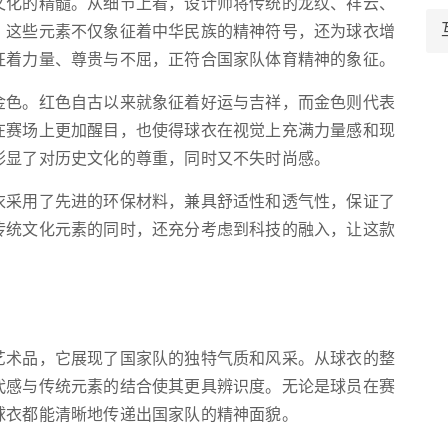
文化的精髓。从细节上看，设计师将传统的龙纹、祥云、
。这些元素不仅象征着中华民族的精神符号，还为球衣增
征着力量、尊贵与不屈，正符合国家队体育精神的象征。
金色。红色自古以来就象征着好运与吉祥，而金色则代表
在赛场上更加醒目，也使得球衣在视觉上充满力量感和现
彰显了对历史文化的尊重，同时又不失时尚感。
衣采用了先进的环保材料，兼具舒适性和透气性，保证了
传统文化元素的同时，还充分考虑到科技的融入，让这款
。
艺术品，它展现了国家队的独特气质和风采。从球衣的整
代感与传统元素的结合使其更具辨识度。无论是球员在赛
球衣都能清晰地传递出国家队的精神面貌。