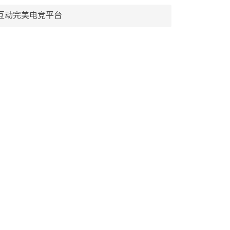
互动完美电竞平台