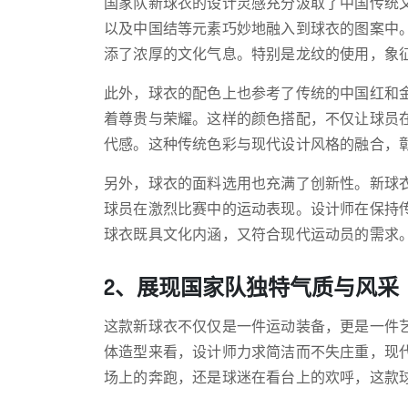
国家队新球衣的设计灵感充分汲取了中国传统
以及中国结等元素巧妙地融入到球衣的图案中
添了浓厚的文化气息。特别是龙纹的使用，象
此外，球衣的配色上也参考了传统的中国红和
着尊贵与荣耀。这样的颜色搭配，不仅让球员
代感。这种传统色彩与现代设计风格的融合，
另外，球衣的面料选用也充满了创新性。新球
球员在激烈比赛中的运动表现。设计师在保持
球衣既具文化内涵，又符合现代运动员的需求
2、展现国家队独特气质与风采
这款新球衣不仅仅是一件运动装备，更是一件
体造型来看，设计师力求简洁而不失庄重，现
场上的奔跑，还是球迷在看台上的欢呼，这款