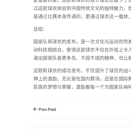
更重要的是，这款新球衣的设计理念还赋予了
过这款球衣体验到中国传统文化的独特魅力，
是通过比赛本身传递的，更通过球衣这一载体
总结：
国家队新球衣的发布，是一次文化与运动的完
动科技相结合，使得这款球衣不仅在外观上令
递出国家队奋勇争先、不屈不挠的精神，也让
这款新球衣的成功发布，不仅提升了球员的战
神上的激励。无论是在国内赛场，还是在国际
民族的梦想与荣耀，激励着每一个为国家队呐
Prev Post