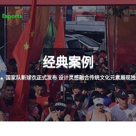
公司首
关于完美电
经典
页
竞
例
经典案例
国家队新球衣正式发布 设计灵感融合传统文化元素展现