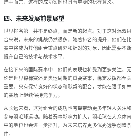
选手而言，这样的成功案例也具有重要的榜样意义。
四、未来发展前景展望
世界排名第一并不是终点，而是新的起点。对于这对混双组
合来说，未来的挑战仍然很多。随着排名的提升，他们在比
赛中将成为其他组合重点研究和针对的对象，因此需要不断
提升自己的技术与战术水平。
在接下来的国际赛事中，他们的表现也将受到更多关注。无
论是世界锦标赛还是奥运周期的重要赛事，稳定发挥都至关
重要。只有保持良好的状态和默契的配合，才能在强手如林
的赛场上继续保持竞争力。
从长远来看，这对组合的成功也有望带动更多年轻人关注和
参与羽毛球运动。随着赛事影响力扩大，羽毛球在大众体育
中的地位也会进一步提升，为未来培养更多优秀选手创造条
件。