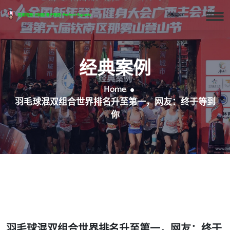
经典案例
Home
羽毛球混双组合世界排名升至第一，网友：终于等到
你
羽毛球混双组合世界排名升至第一，网友：终于