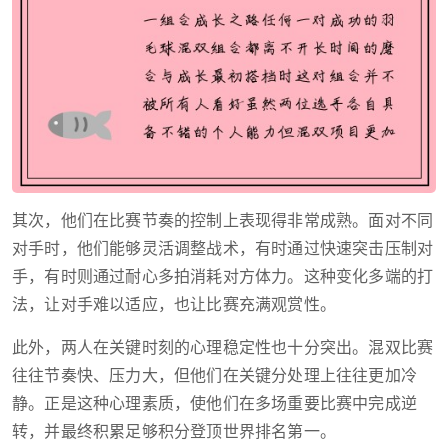
其次，他们在比赛节奏的控制上表现得非常成熟。面对不同
对手时，他们能够灵活调整战术，有时通过快速突击压制对
手，有时则通过耐心多拍消耗对方体力。这种变化多端的打
法，让对手难以适应，也让比赛充满观赏性。
此外，两人在关键时刻的心理稳定性也十分突出。混双比赛
往往节奏快、压力大，但他们在关键分处理上往往更加冷
静。正是这种心理素质，使他们在多场重要比赛中完成逆
转，并最终积累足够积分登顶世界排名第一。