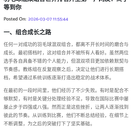
等到你
Posted On:
2026-03-07 11:55:44
一、组合成长之路
任何一对成功的羽毛球混双组合，都离不开长时间的磨合与
成长。最初搭档时，这对组合并不被所有人看好。虽然两位
选手各自具备不错的个人能力，但混双项目更加依赖默契与
节奏感。教练组在反复观察之后，决定让他们进行长期搭
档，希望通过系统训练逐渐打造出稳定的战术体系。
在最初的一段时间里，他们经历了不少失败。有时是配合不
够默契，有时是关键分处理经验不足，导致在国际比赛中屡
屡止步于四强或八强。然而正是这些挫折，让两人逐渐找到
彼此的节奏。从训练到比赛，他们不断总结经验，在细节上
不断调整，为之后的突破打下了坚实基础。