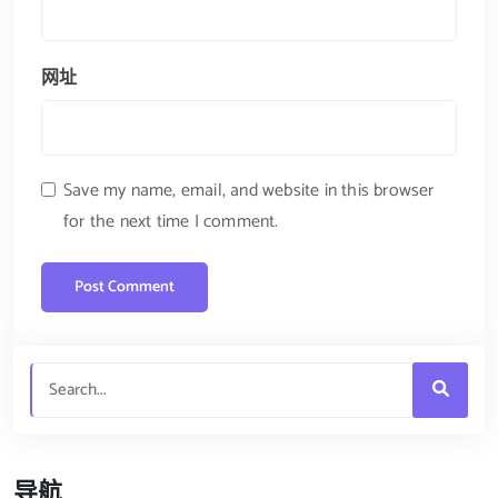
网址
Save my name, email, and website in this browser
for the next time I comment.
导航