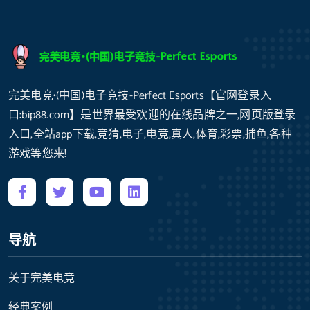
完美电竞•(中国)电子竞技-Perfect Esports【官网登录入
口:bip88.com】是世界最受欢迎的在线品牌之一,网页版登录
入口,全站app下载,竞猜,电子,电竞,真人,体育,彩票,捕鱼,各种
游戏等您来!
导航
关于完美电竞
经典案例