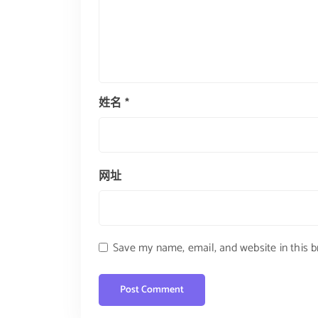
姓名
*
网址
Save my name, email, and website in this 