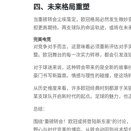
四、未来格局重塑
当重磅转会尘埃落定，欧冠格局必然发生微妙
担更高期待。两支球队的命运轨迹，或将在未
完美电竞
对竞争对手而言，这意味着必须重新评估对手
整。欧冠舞台的每一次实力转移，都会引发连
对于球迷来说，这种转会带来的是全新的故事
豪门书写新篇章。情感与理性的碰撞，使这场
从历史维度来看，许多欧冠经典时刻都源于关
某支球队开启新时代的起点。足球的魅力，也
总结：
围绕“重磅转会！欧冠或将登陆新东家”的讨论
野心与时代变革的博弈。从转会动因到战术契