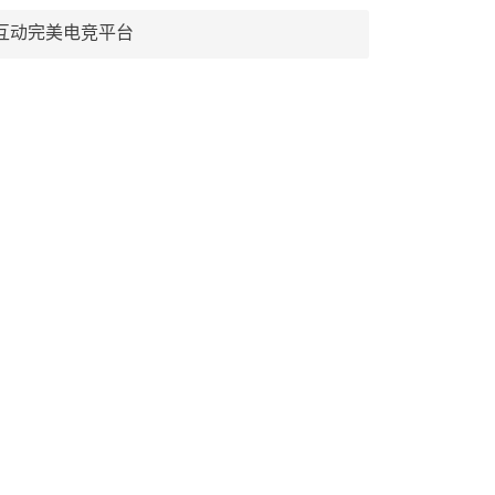
互动完美电竞平台