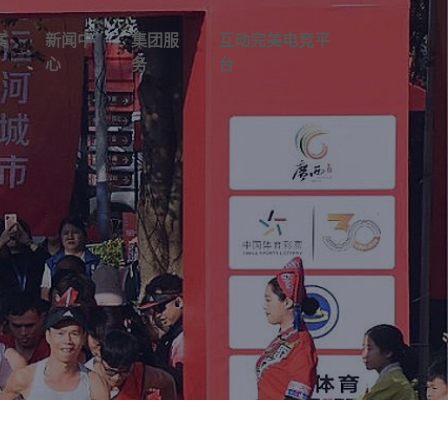
案
新闻中
集团服
互动完美电竞平
心
务
台