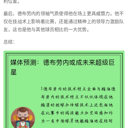
利位置。
最后，德布劳内的领袖气质使得他在场上更具威慑力。他不
仅在技战术上影响着比赛，还能通过精神上的领导力激励队
友，这也是他与其他球员相比的一大优势。
总结：