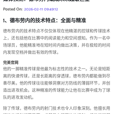
Posted On:
2026-02-11 09:49:12
1、德布劳内的技术特点：全面与精准
德布劳内的技术特点不仅仅体现在他精湛的控球和传球技术
上，还包括他在比赛中的阅读能力和空间感知。作为一名中
场球员，他能精准地在短时间内做出决策，并在极短的时间
内发现空档并做出有效的传球。
完美官网
他的一脚精准传球是他最为标志性的技术之一。无论是短距
离的快速传球，还是长距离的穿透球，德布劳内都能做到尽
善尽美。他的传球往往能够洞察对方防线的薄弱环节，并创
造出进攻机会。这种精准的传球能力让他在比赛中成为了球
队的进攻发动机。
除了传球，德布劳内的射门技术也令人印象深刻。他擅长用