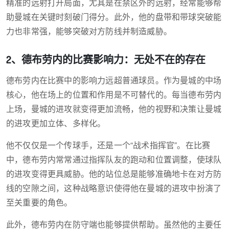
精准的远射打开局面，尤其是在禁区外的远射，经常能够帮
助曼城在关键时刻破门得分。此外，他的盘带和带球突破能
力也非常强，能够突破对方防线并制造威胁。
2、德布劳内的比赛影响力：无处不在的存在
德布劳内在比赛中的影响力远超普通球员。作为曼城的中场
核心，他在场上的位置和作用是不可替代的。每当德布劳内
上场，曼城的进攻就变得更加流畅，他的视野和决策让曼城
的进攻更加立体、多样化。
他不仅仅是一个传球手，还是一个“战术指挥官”。在比赛
中，德布劳内常常通过指挥队友的跑动和位置调整，使球队
的进攻变得更具威胁。他的站位总是能够准确地卡在对方防
线的空隙之间，这种战略意识使得他在曼城的进攻中扮演了
至关重要的角色。
此外，德布劳内在防守端也能够提供帮助。虽然他的主要任