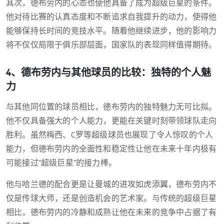
其次，德布劳内的心态也使他具备了成为超级巨星的条件。
他对待比赛的认真态度和不断追求自我提升的动力，使得他
能够保持长时间的竞技水平。随着他继续进步，他的影响力
将不仅仅局限于俱乐部层面，国家队的表现同样值得期待。
4、德布劳内与其他球员的比较：独特的个人魅
力
与其他同位置的球员相比，德布劳内的独特魅力无可比拟。
他不仅具备强大的个人能力，更能在关键时刻带领球队走向
胜利。虽然梅西、C罗等超级球员也展现了令人惊叹的个人
能力，但德布劳内的全面性和稳定性让他在未来十年内极有
可能接过“超级巨星”的接力棒。
他与哈兰德的配合更是让曼城的进攻如虎添翼，德布劳内不
仅是传球大师，还是创造机会的艺术家。与传统的超级巨星
相比，德布劳内的冷静和成熟让他在未来的竞争中占据了有