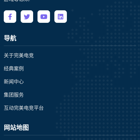
导航
关于完美电竞
经典案例
新闻中心
集团服务
互动完美电竞平台
网站地图