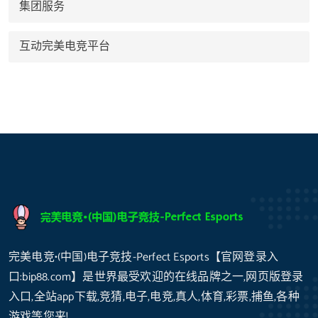
集团服务
互动完美电竞平台
完美电竞•(中国)电子竞技-Perfect Esports【官网登录入
口:bip88.com】是世界最受欢迎的在线品牌之一,网页版登录
入口,全站app下载,竞猜,电子,电竞,真人,体育,彩票,捕鱼,各种
游戏等您来!