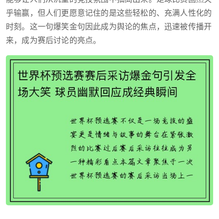
乎输赢，但人们更愿意记住的是这些轻松的、充满人性化的
时刻。这一句爆笑金句因此成为舆论的焦点，迅速被传播开
来，成为赛后讨论的亮点。