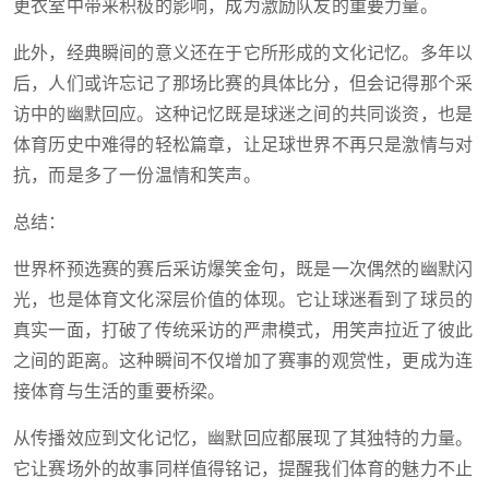
更衣室中带来积极的影响，成为激励队友的重要力量。
此外，经典瞬间的意义还在于它所形成的文化记忆。多年以
后，人们或许忘记了那场比赛的具体比分，但会记得那个采
访中的幽默回应。这种记忆既是球迷之间的共同谈资，也是
体育历史中难得的轻松篇章，让足球世界不再只是激情与对
抗，而是多了一份温情和笑声。
总结：
世界杯预选赛的赛后采访爆笑金句，既是一次偶然的幽默闪
光，也是体育文化深层价值的体现。它让球迷看到了球员的
真实一面，打破了传统采访的严肃模式，用笑声拉近了彼此
之间的距离。这种瞬间不仅增加了赛事的观赏性，更成为连
接体育与生活的重要桥梁。
从传播效应到文化记忆，幽默回应都展现了其独特的力量。
它让赛场外的故事同样值得铭记，提醒我们体育的魅力不止