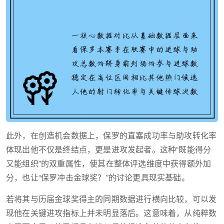
此外，在创造机会数据上，保罗的直塞成功率与助攻转化率
体现出他不仅是终结点，更是进攻发起者。这种“既能得分
又能组织”的双重属性，使其在整体评选维度中获得额外加
分，也让“保罗冲击金球奖？”的讨论更具现实基础。
若将其与历届金球奖得主的同期数据进行横向比较，可以发
现他在关键进攻指标上并未明显落后。这意味着，从纯粹数