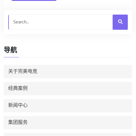
导航
关于完美电竞
经典案例
新闻中心
集团服务