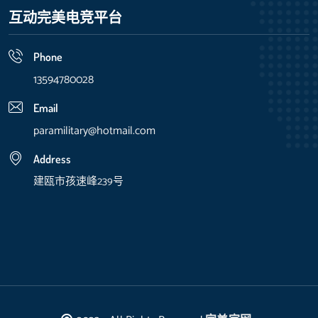
互动完美电竞平台
Phone
13594780028
Email
paramilitary@hotmail.com
Address
建瓯市孩速峰239号