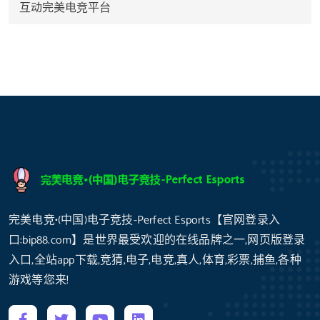
互动完美电竞平台
完美电竞•(中国)电子竞技-Perfect Esports【官网登录入
口:bip88.com】是世界最受欢迎的在线品牌之一,网页版登录
入口,全站app下载,竞猜,电子,电竞,真人,体育,彩票,捕鱼,各种
游戏等您来!