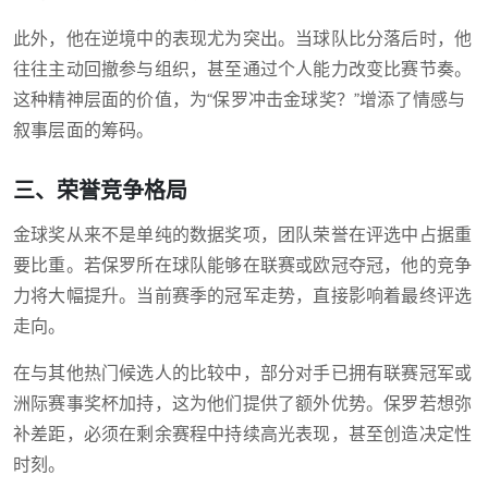
此外，他在逆境中的表现尤为突出。当球队比分落后时，他
往往主动回撤参与组织，甚至通过个人能力改变比赛节奏。
这种精神层面的价值，为“保罗冲击金球奖？”增添了情感与
叙事层面的筹码。
三、荣誉竞争格局
金球奖从来不是单纯的数据奖项，团队荣誉在评选中占据重
要比重。若保罗所在球队能够在联赛或欧冠夺冠，他的竞争
力将大幅提升。当前赛季的冠军走势，直接影响着最终评选
走向。
在与其他热门候选人的比较中，部分对手已拥有联赛冠军或
洲际赛事奖杯加持，这为他们提供了额外优势。保罗若想弥
补差距，必须在剩余赛程中持续高光表现，甚至创造决定性
时刻。