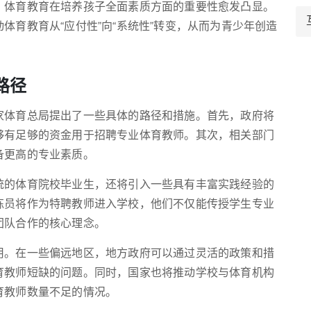
，体育教育在培养孩子全面素质方面的重要性愈发凸显。
体育教育从“应付性”向“系统性”转变，从而为青少年创造
路径
家体育总局提出了一些具体的路径和措施。首先，政府将
够有足够的资金用于招聘专业体育教师。其次，相关部门
备更高的专业素质。
统的体育院校毕业生，还将引入一些具有丰富实践经验的
练员将作为特聘教师进入学校，他们不仅能传授学生专业
团队合作的核心理念。
用。在一些偏远地区，地方政府可以通过灵活的政策和措
育教师短缺的问题。同时，国家也将推动学校与体育机构
育教师数量不足的情况。