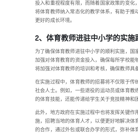
投入和重视程度有限，而随着国家政策的变化
将体育教师纳入常态化的教学体系，有助于推动
更好的成长环境。
2、体育教师进驻中小学的实施
为了确保体育教师进驻中小学的顺利实施，国
加强对体育教育的资金投入，确保每所学校能
将加强对体育教师的培训和考核，确保教师具
在实施过程中，体育教师的招募将不仅限于传
社会人士。例如，一些退役的运动员或体育教
的体育技能，还能传递给学生关于竞技精神和
此外，地方政府在实施过程中也将发挥关键作
施，招聘当地的体育人才，以便更好地解决体
的合作，通过外包或联合办学的形式，弥补体