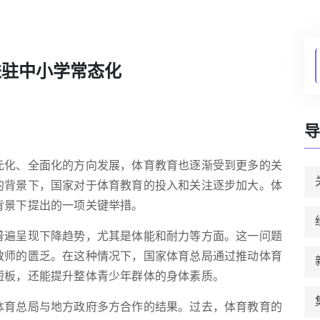
进驻中小学常态化
导
元化、全面化的方向发展，体育教育也逐渐受到更多的关
的背景下，国家对于体育教育的投入和关注逐步加大。体
背景下提出的一项关键举措。
普遍呈现下降趋势，尤其是体能和耐力等方面。这一问题
教师的匮乏。在这种情况下，国家体育总局通过推动体育
短板，还能提升整体青少年群体的身体素质。
体育总局与地方政府多方合作的结果。过去，体育教育的