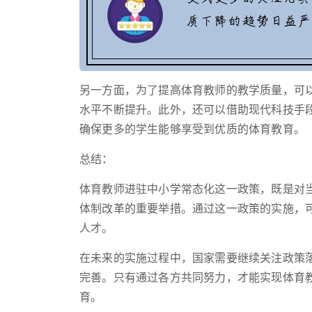
另一方面，为了提高体育教师的教学质量，可
水平不断提升。此外，还可以借助现代科技手
确保更多的学生能够享受到优质的体育教育。
总结：
体育教师进驻中小学常态化这一政策，既是对
体制改革的重要举措。通过这一政策的实施，
人才。
在未来的实施过程中，国家需要继续关注政策
完善。只有通过各方共同努力，才能实现体育
育。