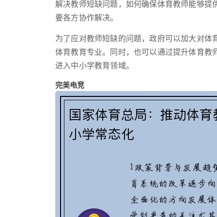
解决教师短缺问题，如何确保体育教师能够提
要各方协作解决。
为了应对教师短缺的问题，政府可以加大对体
体育教育专业。同时，也可以通过提升体育教
进入中小学教育领域。
完美电竞