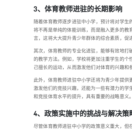
3、体育教师进驻的长期影响
随着体育教师逐步进驻中小学，预计将对学生
将不再是单纯的体能训练，而是融入更多的教
言，这将大大提升青少年群体的综合素质，促
其次，体育教师的专业化进驻，能够有效地打破
的教学方法。例如，学校将更加注重学生的个
己擅长的运动，从而激发他们对体育的兴趣和
此外，体育教师进驻中小学还将为青少年提供
激发他们的竞技兴趣，还能为一些有潜力的学
和竞技体育水平的提升，具有重要的战略意义
4、政策实施中的挑战与解决策
尽管体育教师进驻中小学的政策意义重大，但