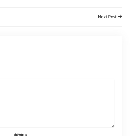
Next Post